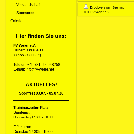
Vorstandschaft
Druckversion
|
Sitemap
© © FV Weier e.V.
Sponsoren
Galerie
Hier finden Sie uns:
FV Weier e.V.
Hubertusstraße 1a
77656 Offenburg
Telefon: +49 781 / 96948258
E-mail: info@fv-weier.net
AKTUELLES!
Sportfest 03.07. - 05.07.26
Trainingszeiten Platz:
Bambinis:
Donnerstag 17.00h - 18.30h
F-Junioren
Dienstag 17.30h - 19.00h