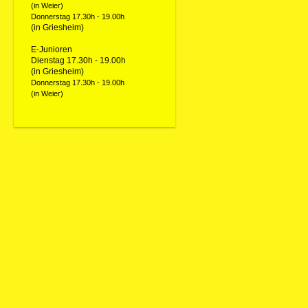
(in Weier)
Donnerstag 17.30h - 19.00h
(in Griesheim)
E-Junioren
Dienstag 17.30h - 19.00h
(in Griesheim)
Donnerstag 17.30h - 19.00h
(in Weier)