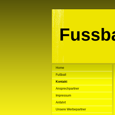
Fussba
Home
Fußball
Kontakt
Ansprechpartner
Impressum
Anfahrt
Unsere Werbepartner