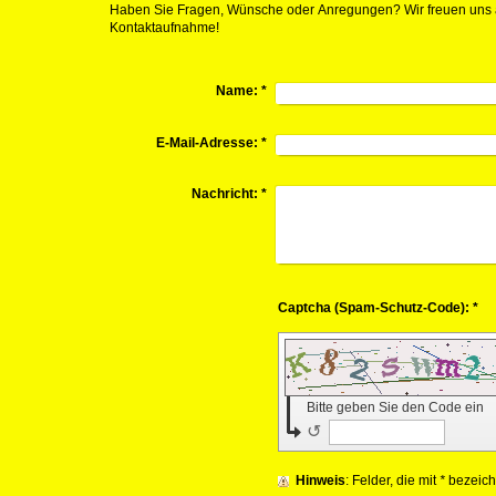
Haben Sie Fragen, Wünsche oder Anregungen? Wir freuen uns a
Kontaktaufnahme!
Name:
*
E-Mail-Adresse:
*
Nachricht:
*
Captcha (Spam-Schutz-Code): *
Bitte geben Sie den Code ein
↺
Hinweis
: Felder, die mit
*
bezeichn